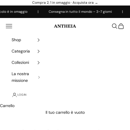
Vai al contenuto
Compra 2, 1 in omaggio ·
Acquista ora →
è in omaggio
|
Consegna in tutto il mondo – 3–7 giorni
|
Resi
Antheiafit
Apri il menu di navigazione
Mostra il 
Mostra 
Shop
Categoria
Collezioni
La nostra
missione
LOGIN
Carrello
Il tuo carrello è vuoto