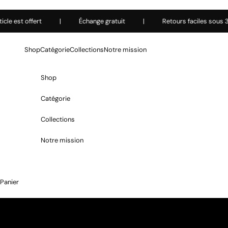
Passer au contenu
e est offert
|
Échange gratuit
|
Retours faciles sous 30 
Shop
Catégorie
Collections
Notre mission
Shop
Catégorie
Collections
Notre mission
Panier