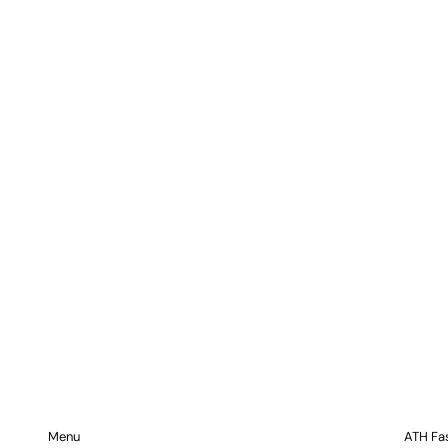
Menu
ATH Fa