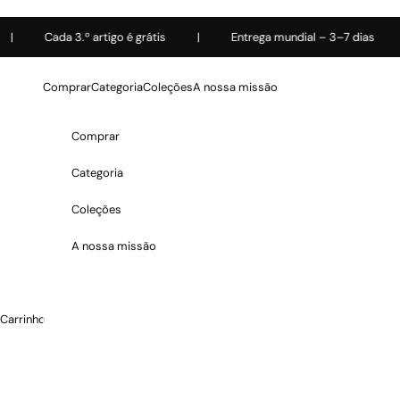
Ir para o conteúdo
Cada 3.º artigo é grátis
|
Entrega mundial – 3–7 dias
|
Comprar
Categoria
Coleções
A nossa missão
Comprar
Categoria
Coleções
A nossa missão
Carrinho