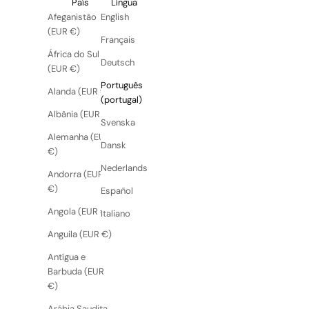
País
Língua
Afeganistão
English
(EUR €)
Français
África do Sul
Deutsch
(EUR €)
Português
Alanda (EUR €)
(portugal)
Albânia (EUR €)
Svenska
Alemanha (EUR
Dansk
€)
Nederlands
Andorra (EUR
€)
Español
Angola (EUR €)
Italiano
Anguila (EUR €)
Antígua e
Barbuda (EUR
€)
Arábia Saudita