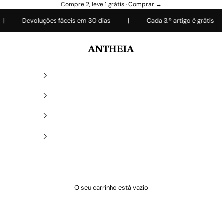
Compre 2, leve 1 grátis ·
Comprar →
Devoluções fáceis em 30 dias
|
Cada 3.º artigo é grátis
|
Antheiafit
O seu carrinho está vazio