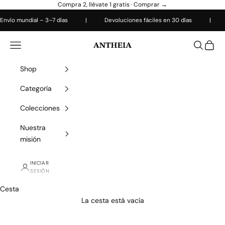
Ir al contenido
Compra 2, llévate 1 gratis ·
Comprar →
 mundial – 3–7 días
|
Devoluciones fáciles en 30 días
|
Cada
Antheiafit
Abrir menú de navegación
Abrir bús
Abrir 
Shop
Categoría
Colecciones
Nuestra
misión
INICIAR
SESIÓN
Cesta
La cesta está vacía